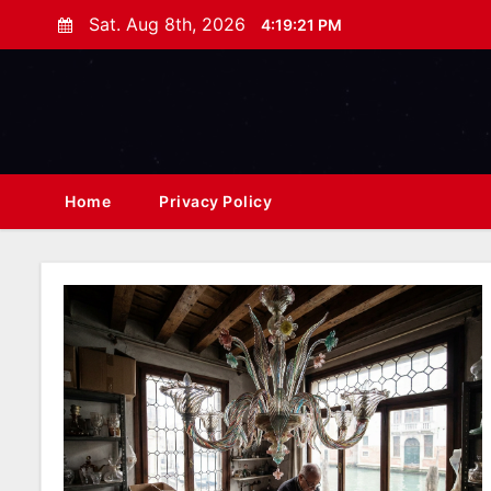
S
Sat. Aug 8th, 2026
4:19:22 PM
k
i
p
t
o
c
Home
Privacy Policy
o
n
t
e
n
t