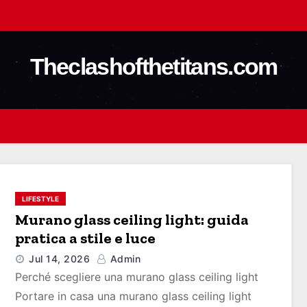
Theclashofthetitans.com
LIFESTYLE
Murano glass ceiling light: guida
pratica a stile e luce
Jul 14, 2026
Admin
Perché scegliere una murano glass ceiling light
Portare in casa una murano glass ceiling light